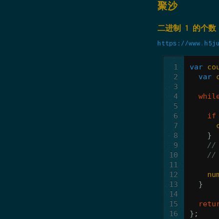
聚沙
二进制 1 的个数
https://www.h5j
1
var
co
2
var
3
4
whil
5
6
if
7
8
}
9
/
10
//
11
12
nu
13
}
14
15
retu
16
};