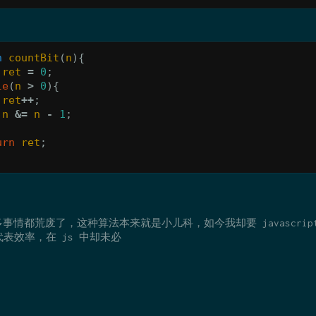
n
countBit
(
n
){
ret
=
0
;
le
(
n
>
0
){
ret
++
;
n
&=
n
-
1
;
urn
ret
;
事情都荒废了，这种算法本来就是小儿科，如今我却要 javascrip
代表效率，在 js 中却未必