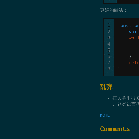
更好的做法：
1
functio
2
var
3
whi
4
5
6
}
7
ret
8
}
乱弹
在大学里很多
c 这类语言
MORE
Comments