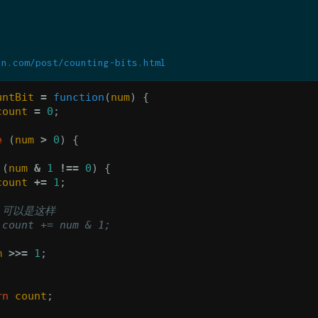
un.com/post/counting-bits.html
untBit
=
function
(
num
)
{
count
=
0
;
e
(
num
>
0
)
{
(
num
&
1
!==
0
)
{
count
+=
1
;
/ 可以是这样
 count += num & 1;
m
>>=
1
;
rn
count
;