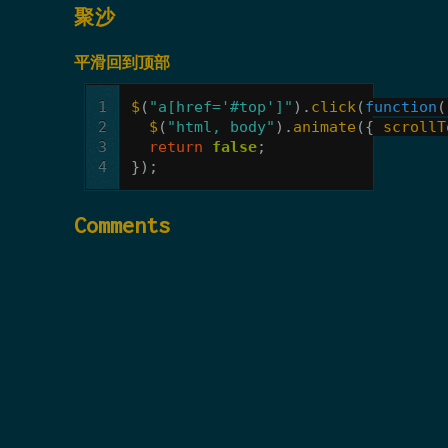
聚沙
平滑回到顶部
1
$
(
"a[href='#top']"
).
click
(
function
(
2
$
(
"html, body"
).
animate
({
scrollT
3
return
false
;
4
});
Comments